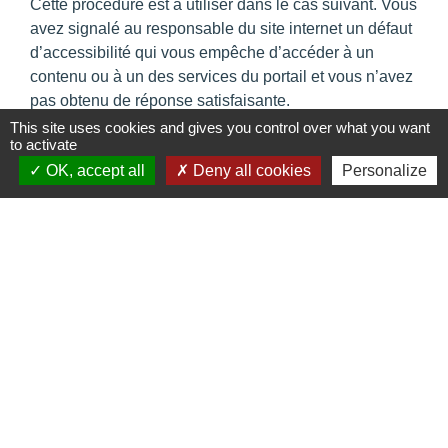
Cette procédure est à utiliser dans le cas suivant. Vous
avez signalé au responsable du site internet un défaut
d’accessibilité qui vous empêche d’accéder à un
contenu ou à un des services du portail et vous n’avez
pas obtenu de réponse satisfaisante.
• Écrire un message au Défenseur des droits
This site uses cookies and gives you control over what you want
to activate
(https://www.defenseurdesdroits.fr/nous-contacter-355)
OK, accept all
Deny all cookies
Personalize
• Contacter le délégué du Défenseur des droits près de
chez vous (https://www.defenseurdesdroits.fr/carte-
des-delegues)
• Envoyer un courrier par la poste (gratuit, ne pas
mettre de timbre) Défenseur des droits Libre réponse
71120 75342 Paris CEDEX 07
Contacts