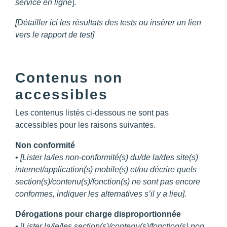
service en ligne
].
[Détailler ici les résultats des tests ou insérer un lien
vers le rapport de test]
Contenus non
accessibles
Les contenus listés ci-dessous ne sont pas
accessibles pour les raisons suivantes.
Non conformité
•
[Lister la/les non-conformité(s) du/de la/des site(s)
internet/application(s) mobile(s) et/ou décrire quels
section(s)/contenu(s)/fonction(s) ne sont pas encore
conformes, indiquer les alternatives s’il y a lieu].
Dérogations pour charge disproportionnée
• [
Lister la/le/les section(s)/contenu(s)/fonction(s) non