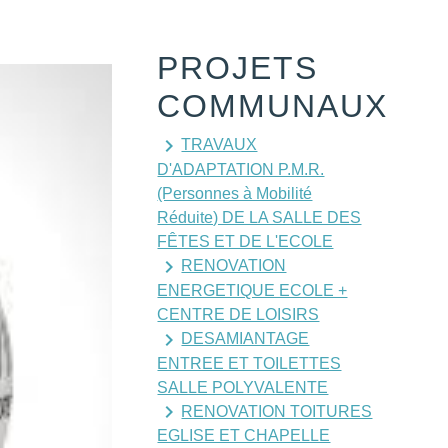
PROJETS
COMMUNAUX
keyboard_arrow_right
TRAVAUX
D'ADAPTATION P.M.R.
(Personnes à Mobilité
Réduite) DE LA SALLE DES
FÊTES ET DE L'ECOLE
keyboard_arrow_right
RENOVATION
ENERGETIQUE ECOLE +
CENTRE DE LOISIRS
keyboard_arrow_right
DESAMIANTAGE
ENTREE ET TOILETTES
SALLE POLYVALENTE
keyboard_arrow_right
RENOVATION TOITURES
EGLISE ET CHAPELLE