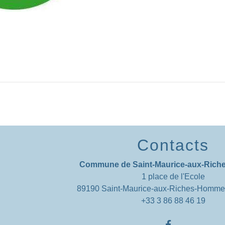
Contacts
Commune de Saint-Maurice-aux-Ric
1 place de l'Ecole
89190 Saint-Maurice-aux-Riches-Homm
+33 3 86 88 46 19