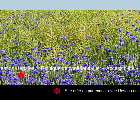
entions légales
-
Politique de confidentialité
-
Accessibilité
-
Site créé en partenariat avec Réseau d