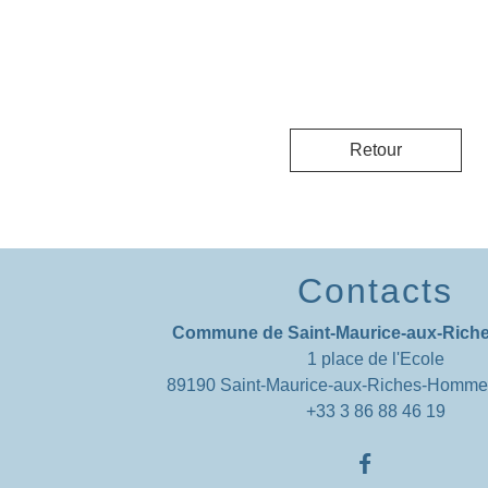
Retour
Contacts
Commune de Saint-Maurice-aux-Ric
1 place de l'Ecole
89190 Saint-Maurice-aux-Riches-Homm
+33 3 86 88 46 19