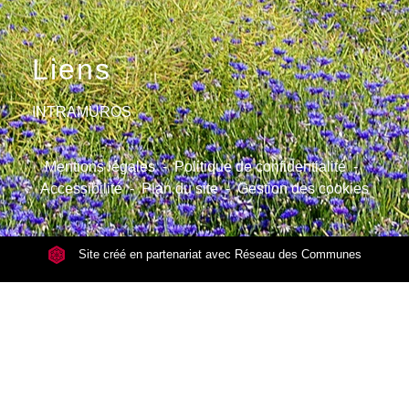
Liens
INTRAMUROS
Mentions légales
-
Politique de confidentialité
-
Accessibilité
-
Plan du site
-
Gestion des cookies
Site créé en partenariat avec Réseau des Communes